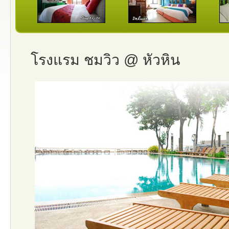
โรงแรม ชมวิว @ หัวหิน