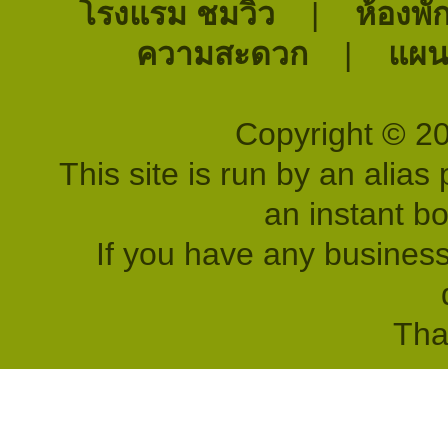
โรงแรม ชมวิว
|
ห้องพั
ความสะดวก
|
แผนท
Copyright © 2
This site is run by an alias 
an instant b
If you have any business
Tha